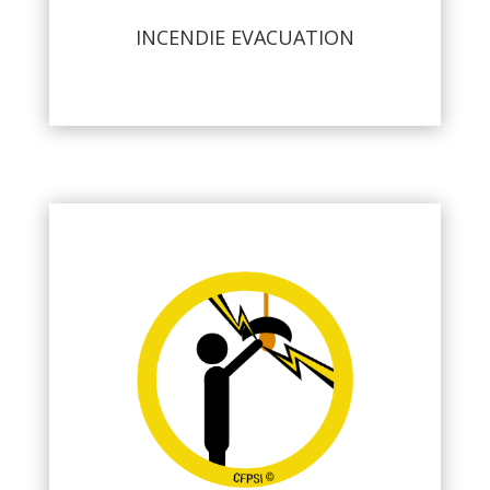
Voir plus
INCENDIE EVACUATION
HABILITATION ÉLECTRIQUE :
• B0 H0 H0V
• BS BE Chargé d’interventions simples
Voir plus