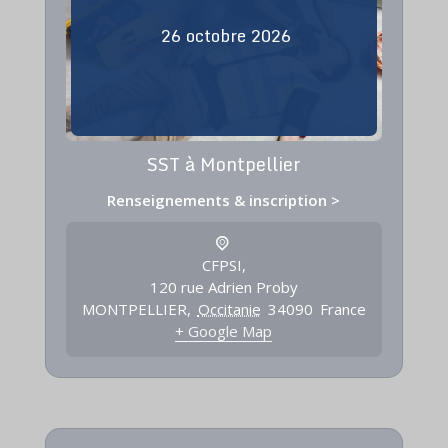
26
octobre
2026
SST à Montpellier
Renseignements & inscription >
CFPSI,
120 rue Adrien Proby
MONTPELLIER
,
Occitanie
34090
France
+ Google Map