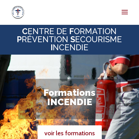
C
ENTRE DE
F
ORMATION
P
RÉVENTION
S
ECOURISME
I
NCENDIE
Formations
INCENDIE
voir les formations