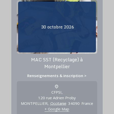
30
octobre
2026
MAC SST (Recyclage) à
Montpellier
Renseignements & inscription >
CFPSI,
120 rue Adrien Proby
MONTPELLIER
,
Occitanie
34090
France
+ Google Map