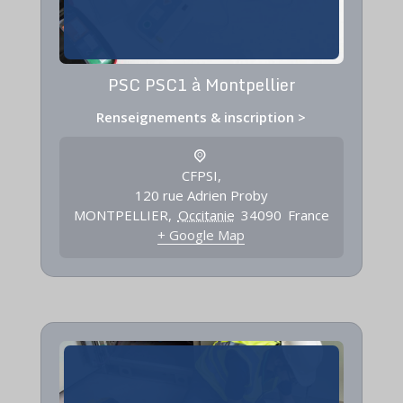
PSC PSC1 à Montpellier
Renseignements & inscription >
CFPSI,
120 rue Adrien Proby
MONTPELLIER
,
Occitanie
34090
France
+ Google Map