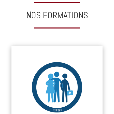
N
OS FORMATIONS
SECOURISME :
• PSC
• SST
• Urgences petite enfance
• PSSM Premiers Secours en Santé Mentale
• PSMI Premiers Secours en Milieu Isolé