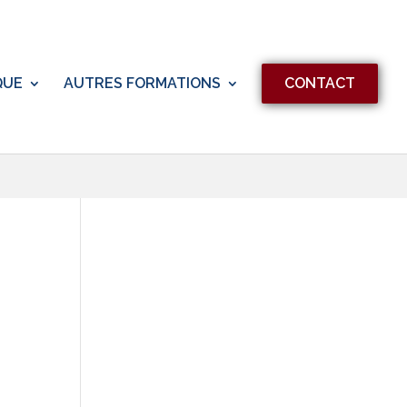
QUE
AUTRES FORMATIONS
CONTACT
igation
vigation
es
ultations
ènement