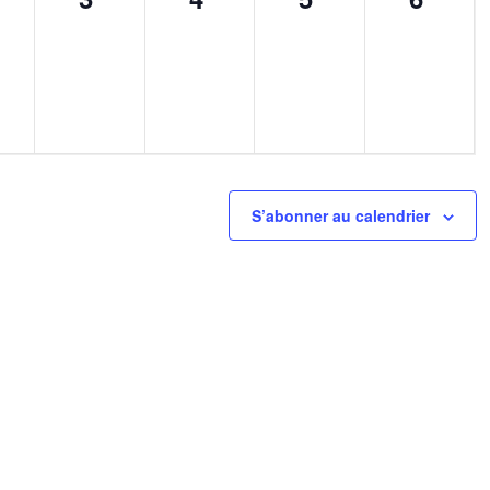
,
ènement,
évènement,
évènement,
évènement,
évène
S’abonner au calendrier