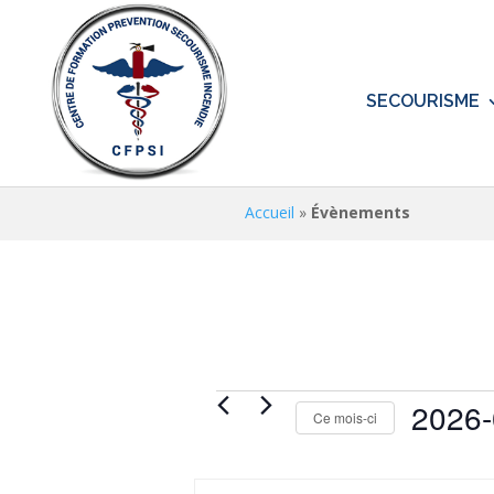
SECOURISME
Accueil
»
Évènements
Évènements
2026-
Ce mois-ci
Sélectionne
une
Calendrier