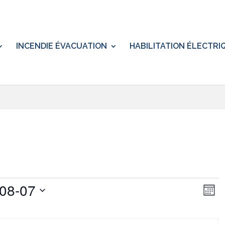
INCENDIE ÉVACUATION
HABILITATION ÉLECTRI
Nav
Na
08-07
de
Mois
par
vu
z
cons
Év